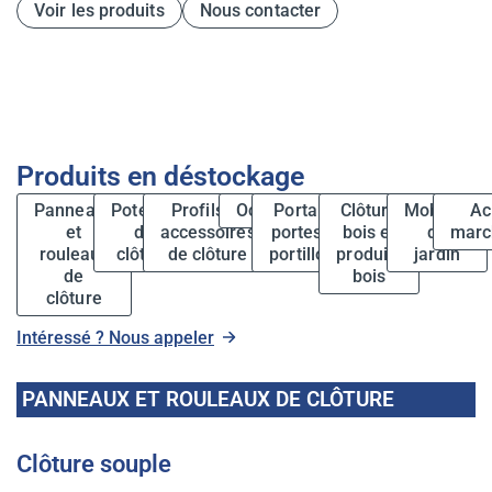
Voir les produits
Nous contacter
Produits en déstockage
Panneaux
Poteaux
Profils et
Occultation
Portails,
Clôture
Mobilier
Ac
et
de
accessoires
portes et
bois et
de
marc
rouleaux
clôture
de clôture
portillons
produits
jardin
de
bois
clôture
Intéressé ? Nous appeler
PANNEAUX ET ROULEAUX DE CLÔTURE
Clôture souple