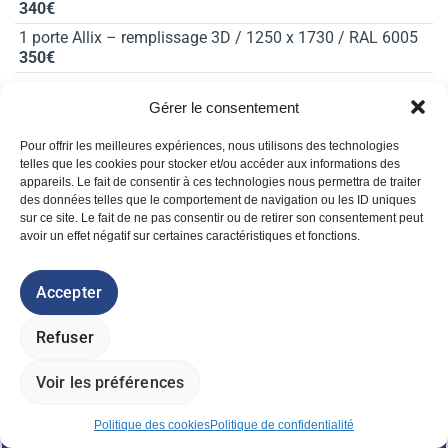
340€
1 porte Allix – remplissage 3D / 1250 x 1730 / RAL 6005
350€
Gérer le consentement
1 porte Allix – remplissage 2D / 2000 x 2030 / RAL 7016
350€
Pour offrir les meilleures expériences, nous utilisons des technologies
telles que les cookies pour stocker et/ou accéder aux informations des
appareils. Le fait de consentir à ces technologies nous permettra de traiter
1 portillon Robusta 3D – 2000 x 1030 / RAL 6005
des données telles que le comportement de navigation ou les ID uniques
100€
sur ce site. Le fait de ne pas consentir ou de retirer son consentement peut
avoir un effet négatif sur certaines caractéristiques et fonctions.
Portillons occultables Axyle
Accepter
2 portillons occultables Axyle – 1000 x 1500 / à bétonner
Refuser
/ RAL 7016
230€/pc
Voir les préférences
2 portillon occultable Axyle – 1000 x 1900 / à bétonner /
RAL 7016
Politique des cookies
Politique de confidentialité
DEMANDER UN DEVIS
270€