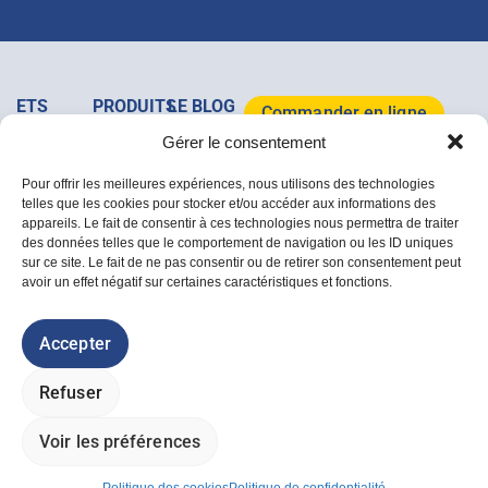
ETS
PRODUITS
LE BLOG
Commander en ligne
MAJOIS
&
MAJOIS
Gérer le consentement
+32
SERVICES
Tous les
Télécharger le
(0)64/37
Clôtures
Mobilier
articles
catalogue 2026
Pour offrir les meilleures expériences, nous utilisons des technologies
07 67
Acier
de
telles que les cookies pour stocker et/ou accéder aux informations des
Rue de la
Bois
jardin
appareils. Le fait de consentir à ces technologies nous permettra de traiter
Dîme, 1A
Accessoires
des données telles que le comportement de navigation ou les ID uniques
/ B-7133,
Déstockage
sur ce site. Le fait de ne pas consentir ou de retirer son consentement peut
Buvrinnes
avoir un effet négatif sur certaines caractéristiques et fonctions.
info@majois.com
Politique des cookies
Accepter
Politique de confidentialité
Conditions générales de vente
Refuser
Livraisons et retours
© ETS MAJOIS 2026 - Tous droits réservés.
i-logics
et
Plik Plok Factory
Voir les préférences