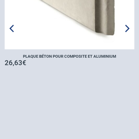
39,76
€
–
10
BÉTON POUR COMPOSITE ET ALUMINIUM