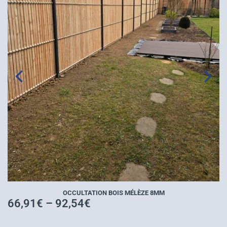
KIT D’OCCULTATION COMPOSITE
107,28
€
–
142,05
€