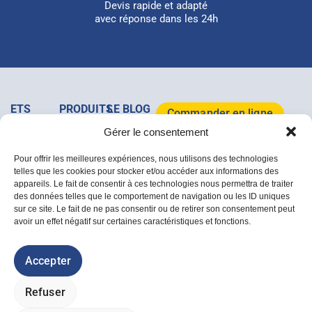
Devis rapide et adapté
avec réponse dans les 24h
ETS
PRODUITS
LE BLOG
Commander en ligne
MAJOIS
&
MAJOIS
Gérer le consentement
+32
SERVICES
Tous les
Télécharger le
(0)64/37
Clôtures
Mobilier
articles
catalogue 2026
Pour offrir les meilleures expériences, nous utilisons des technologies
07 67
Acier
de
telles que les cookies pour stocker et/ou accéder aux informations des
Rue de la
Bois
jardin
appareils. Le fait de consentir à ces technologies nous permettra de traiter
Dîme, 1A
Accessoires
des données telles que le comportement de navigation ou les ID uniques
/ B-7133,
Déstockage
sur ce site. Le fait de ne pas consentir ou de retirer son consentement peut
Buvrinnes
avoir un effet négatif sur certaines caractéristiques et fonctions.
info@majois.com
Politique des cookies
Accepter
Politique de confidentialité
Conditions générales de vente
Refuser
Livraisons et retours
© ETS MAJOIS 2026 - Tous droits réservés.