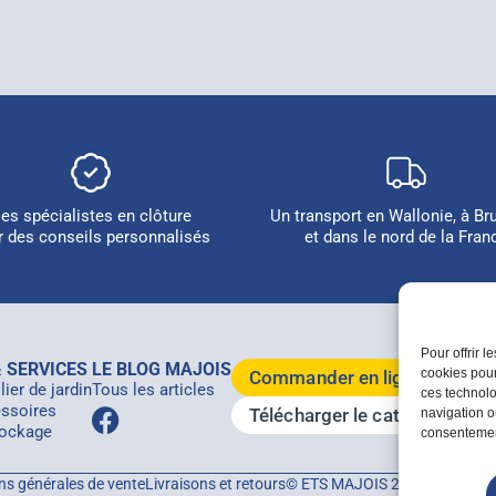
es spécialistes en clôture
Un transport en Wallonie, à Br
r des conseils personnalisés
et dans le nord de la Fran
Pour offrir 
 SERVICES
LE BLOG MAJOIS
cookies pour
Commander en ligne
ier de jardin
Tous les articles
ces technolo
ssoires
Télécharger le catalogue 20
navigation ou
ockage
consentement
ns générales de vente
Livraisons et retours
© ETS MAJOIS 2026 - Tous droi