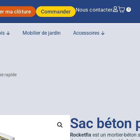
Nous contacter
0
er ma clôture
Commander
is
Mobilier de jardin
Accessoires
se rapide
Sac béton p
Rocketfix
est un mortier-béton 