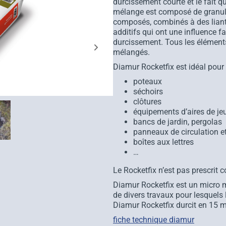
durcissement courte et le fait q
mélange est composé de granulat
composés, combinés à des liants
additifs qui ont une influence f
durcissement. Tous les éléments
mélangés.
Diamur Rocketfix est idéal pour l
poteaux
séchoirs
clôtures
équipements d’aires de je
bancs de jardin, pergolas
panneaux de circulation et
boîtes aux lettres
…
Le Rocketfix n’est pas prescrit 
Diamur Rocketfix est un micro m
de divers travaux pour lesquels 
Diamur Rocketfix durcit en 15 m
fiche technique diamur