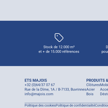
Stock de 12.000 m²
D
et + de 15.000 références
pou
ETS MAJOIS
PRODUITS &
+32 (0)64/37 07 67
Clôtures
Mobil
Rue de la Dîme, 1A / B-7133, Buvrinnes
Acier
Acce
info@majois.com
Bois
Dést
Politique des cookies
Politique de confidentialité
Conditio