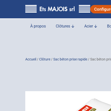
principal
Configur
À propos
Clôtures
Acier
Bo
Accueil
/
Clôture
/
Sac béton prise rapide
/ Sac béton pri