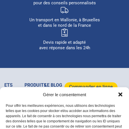
pour des conseils personnalisés
Un transport en Wallonie, à Bruxelles
et dans le nord de la France
Devis rapide et adapté
avec réponse dans les 24h
ETS
PRODUITS
LE BLOG
Commander en ligne
MAJOIS
&
MAJOIS
Gérer le consentement
+32
SERVICES
Tous les
Télécharger le
(0)64/37
Clôtures
Mobilier
articles
catalogue 2026
Pour offrir les meilleures expériences, nous utilisons des technologies
07 67
Acier
de
telles que les cookies pour stocker et/ou accéder aux informations des
Rue de la
Bois
jardin
appareils. Le fait de consentir à ces technologies nous permettra de traiter
Dîme, 1A
Accessoires
des données telles que le comportement de navigation ou les ID uniques
/ B-7133,
Déstockage
sur ce site. Le fait de ne pas consentir ou de retirer son consentement peut
Buvrinnes