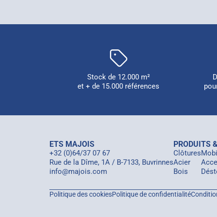
Stock de 12.000 m²
D
et + de 15.000 références
pou
ETS MAJOIS
PRODUITS &
+32 (0)64/37 07 67
Clôtures
Mobil
Rue de la Dîme, 1A / B-7133, Buvrinnes
Acier
Acce
info@majois.com
Bois
Dést
Politique des cookies
Politique de confidentialité
Conditio