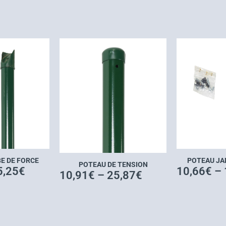
E DE FORCE
POTEAU JA
POTEAU DE TENSION
5,25
€
10,66
€
–
10,91
€
–
25,87
€