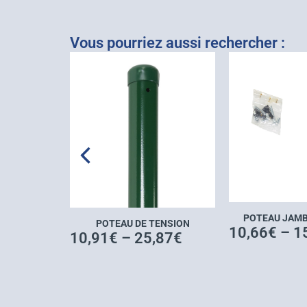
Vous pourriez aussi rechercher :
DE FORCE
POTEAU JAMB
POTEAU DE TENSION
25
€
10,66
€
–
1
10,91
€
–
25,87
€