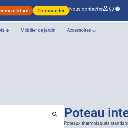
Nous contacter
0
er ma clôture
Commander
is
Mobilier de jardin
Accessoires
Poteau int
Poteaux thermolaqués standar