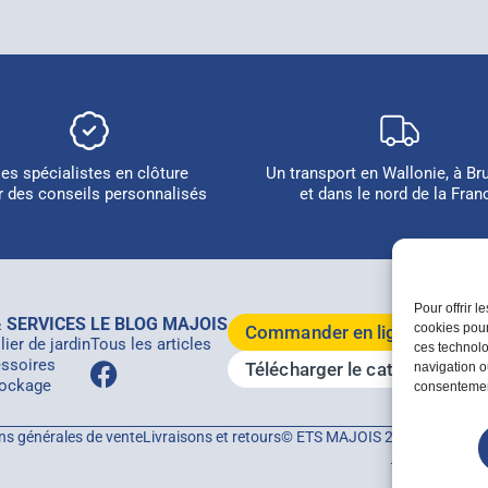
es spécialistes en clôture
Un transport en Wallonie, à Br
r des conseils personnalisés
et dans le nord de la Fran
Pour offrir 
 SERVICES
LE BLOG MAJOIS
cookies pour
Commander en ligne
ier de jardin
Tous les articles
ces technolo
ssoires
Télécharger le catalogue 20
navigation ou
ockage
consentement
ns générales de vente
Livraisons et retours
© ETS MAJOIS 2026 - Tous droi
i-logics
et
Plik