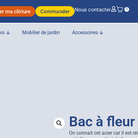
Nous contacter
0
er ma clôture
Commander
is
Mobilier de jardin
Accessoires
Bac à fleu
On connait cet acier car il est r