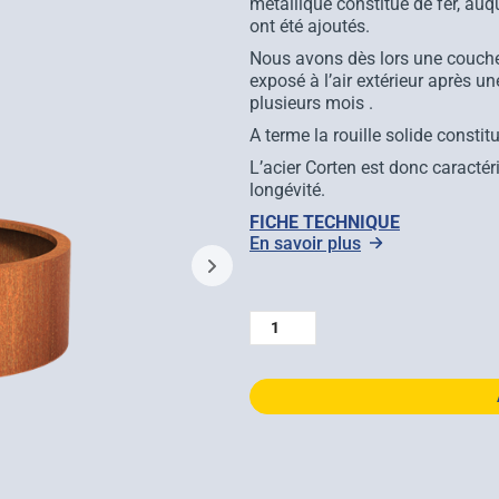
métallique constitué de fer, auq
ont été ajoutés.
Nous avons dès lors une couche d
exposé à l’air extérieur après u
plusieurs mois .
A terme la rouille solide constit
L’acier Corten est donc caractér
longévité.
FICHE TECHNIQUE
En savoir plus