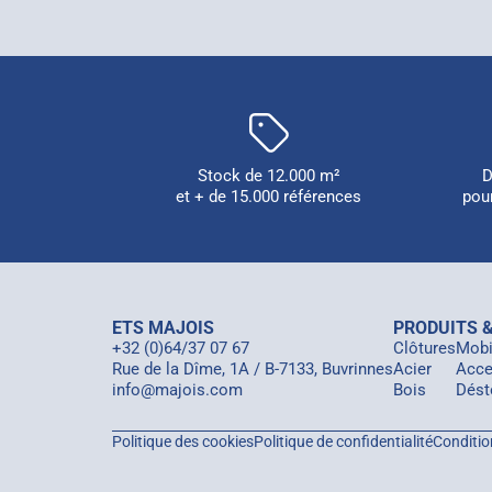
Stock de 12.000 m²
D
et + de 15.000 références
pou
ETS MAJOIS
PRODUITS &
+32 (0)64/37 07 67
Clôtures
Mobil
Rue de la Dîme, 1A / B-7133, Buvrinnes
Acier
Acce
info@majois.com
Bois
Dést
Politique des cookies
Politique de confidentialité
Conditio