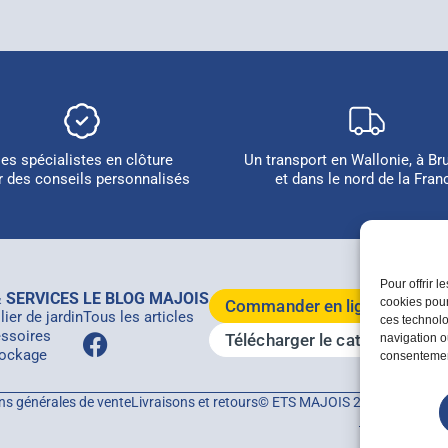
es spécialistes en clôture
Un transport en Wallonie, à Br
r des conseils personnalisés
et dans le nord de la Fran
Pour offrir 
 SERVICES
LE BLOG MAJOIS
cookies pour
Commander en ligne
ier de jardin
Tous les articles
ces technolo
ssoires
Télécharger le catalogue 20
navigation ou
ockage
consentement
ns générales de vente
Livraisons et retours
© ETS MAJOIS 2026 - Tous droi
i-logics
et
Plik