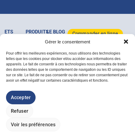
ETS
PRODUITS
LE BLOG
Commander en ligne
MAJOIS
&
MAJOIS
Gérer le consentement
+32
SERVICES
Tous les
Télécharger le
(0)64/37
Clôtures
Mobilier
articles
catalogue 2026
Pour offrir les meilleures expériences, nous utilisons des technologies
07 67
Acier
de
telles que les cookies pour stocker et/ou accéder aux informations des
Rue de la
Bois
jardin
appareils. Le fait de consentir à ces technologies nous permettra de traiter
Dîme, 1A
Accessoires
des données telles que le comportement de navigation ou les ID uniques
/ B-7133,
Déstockage
sur ce site. Le fait de ne pas consentir ou de retirer son consentement peut
Buvrinnes
avoir un effet négatif sur certaines caractéristiques et fonctions.
info@majois.com
Politique des cookies
Accepter
Politique de confidentialité
Conditions générales de vente
Refuser
Livraisons et retours
© ETS MAJOIS 2026 - Tous droits réservés.
i-logics
et
Plik Plok Factory
Voir les préférences