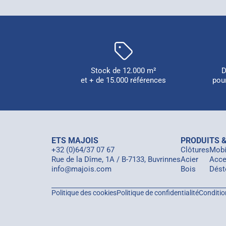
Stock de 12.000 m²
D
et + de 15.000 références
pou
ETS MAJOIS
PRODUITS &
+32 (0)64/37 07 67
Clôtures
Mobil
Rue de la Dîme, 1A / B-7133, Buvrinnes
Acier
Acce
info@majois.com
Bois
Dést
Politique des cookies
Politique de confidentialité
Conditio