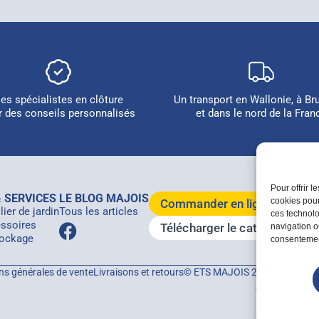
es spécialistes en clôture
Un transport en Wallonie, à Br
r des conseils personnalisés
et dans le nord de la Fran
Pour offrir 
 SERVICES
LE BLOG MAJOIS
cookies pour
Commander en ligne
ier de jardin
Tous les articles
ces technolo
ssoires
Télécharger le catalogue 20
navigation ou
ockage
consentement
ns générales de vente
Livraisons et retours
© ETS MAJOIS 2026 - Tous droi
i-logics
et
Plik