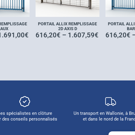
PORTAIL ALLIX REMPLISSAGE
 REMPLISSAGE
PORTAIL ALL
2D AXIS D
EAUX
BAR
616,20
€
–
1.607,59
€
1.691,00
€
616,20
€
es spécialistes en clôture
Un transport en Wallonie, à Br
r des conseils personnalisés
et dans le nord de la Fran