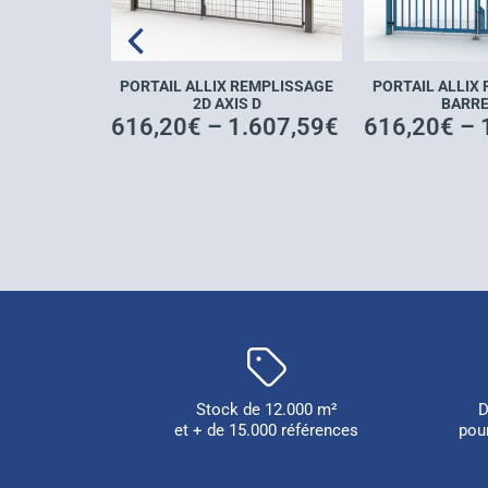
PORTAIL ALLIX REMPLISSAGE
EMPLISSAGE
PORTAIL ALLIX
2D AXIS D
UX
BARR
616,20
€
–
1.607,59
€
691,00
€
616,20
€
–
Stock de 12.000 m²
D
et + de 15.000 références
pou