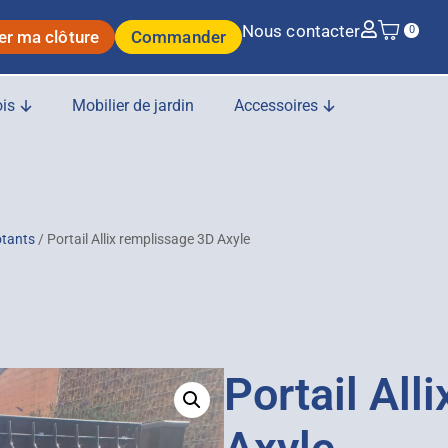
Nous contacter
0
er ma clôture
Commander
is
Mobilier de jardin
Accessoires
otants
/ Portail Allix remplissage 3D Axyle
Portail All