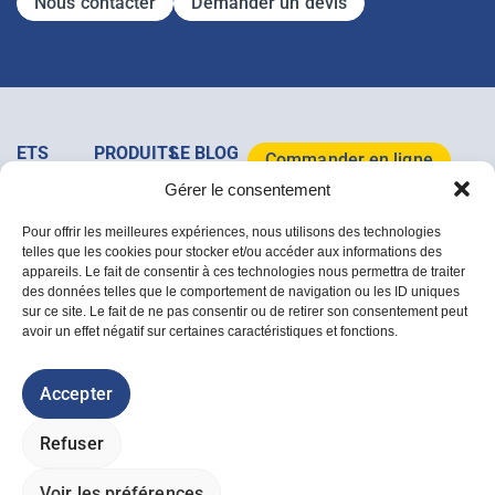
Nous contacter
Demander un devis
ETS
PRODUITS
LE BLOG
Commander en ligne
MAJOIS
&
MAJOIS
Gérer le consentement
+32
SERVICES
Tous les
Télécharger le
(0)64/37
Clôtures
Mobilier
articles
catalogue 2026
Pour offrir les meilleures expériences, nous utilisons des technologies
07 67
Acier
de
telles que les cookies pour stocker et/ou accéder aux informations des
Rue de la
Bois
jardin
appareils. Le fait de consentir à ces technologies nous permettra de traiter
Dîme, 1A
Accessoires
des données telles que le comportement de navigation ou les ID uniques
/ B-7133,
Déstockage
sur ce site. Le fait de ne pas consentir ou de retirer son consentement peut
Buvrinnes
avoir un effet négatif sur certaines caractéristiques et fonctions.
info@majois.com
Politique des cookies
Accepter
Politique de confidentialité
Conditions générales de vente
Refuser
Livraisons et retours
© ETS MAJOIS 2026 - Tous droits réservés.
i-logics
et
Plik Plok Factory
Voir les préférences